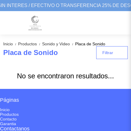
SIN INTERES / EFECTIVO O TRANSFERENCIA 25% DE DE
Inicio
Productos
Sonido y Video
Placa de Sonido
/
/
/
Placa de Sonido
Filtrar
No se encontraron resultados...
Páginas
Inicio
Productos
Contacto
Garantia
Contactanos