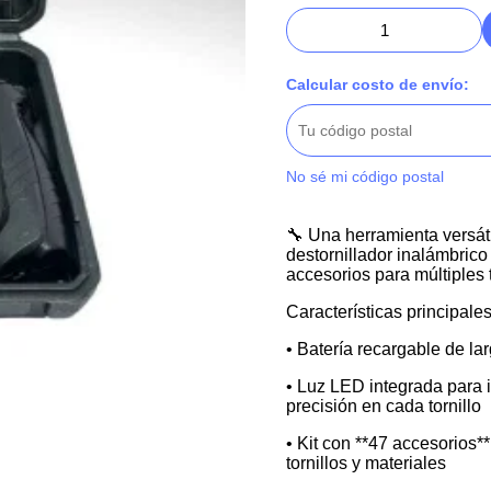
Calcular costo de envío:
No sé mi código postal
🔧 Una herramienta versátil
destornillador inalámbrico
accesorios para múltiples 
Características principale
• Batería recargable de la
• Luz LED integrada para i
precisión en cada tornillo
• Kit con **47 accesorios**
tornillos y materiales