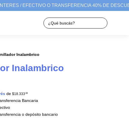
NTERES / EFECTIVO O TRANSFERENCIA 40% DE DESCUEN
nillador Inalambrico
dor Inalambrico
rés
de
$18.333
33
nsferencia Bancaria
ctivo
nsferencia o depósito bancario