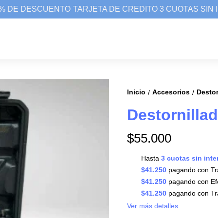
 DE DESCUENTO
TARJETA DE CREDITO 3 CUOTAS SIN I
Inicio
Accesorios
Destor
/
/
Destornilla
$55.000
Hasta
3 cuotas sin inte
$41.250
pagando con Tra
$41.250
pagando con Efe
$41.250
pagando con Tra
Ver más detalles