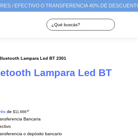
RES / EFECTIVO O TRANSFERENCIA 40% DE DESCUENTO
 Bluetooth Lampara Led BT 2301
uetooth Lampara Led BT
rés
de
$11.666
67
nsferencia Bancaria
ctivo
nsferencia o depósito bancario