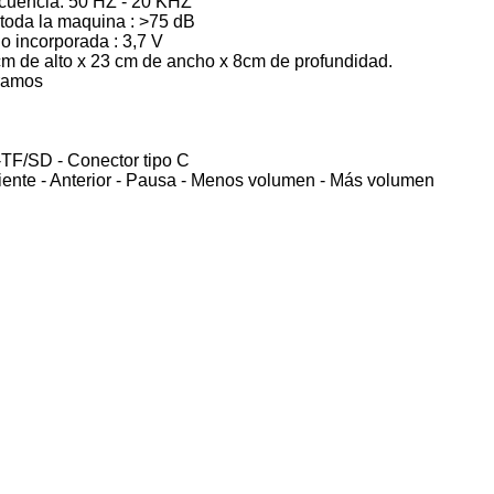
ecuencia: 50 HZ - 20 KHZ
 toda la maquina : >75 dB
tio incorporada : 3,7 V
m de alto x 23 cm de ancho x 8cm de profundidad.
gramos
TF/SD - Conector tipo C
ente - Anterior - Pausa - Menos volumen - Más volumen