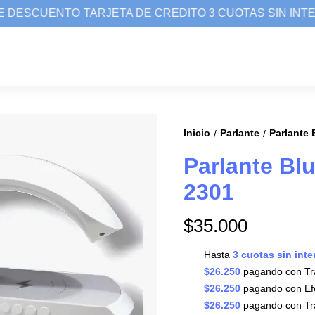
 DESCUENTO
TARJETA DE CREDITO 3 CUOTAS SIN INTE
Inicio
Parlante
Parlante
/
/
Parlante Bl
2301
$35.000
Hasta
3 cuotas sin inte
$26.250
pagando con Tra
$26.250
pagando con Efe
$26.250
pagando con Tra